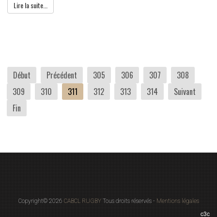
Lire la suite...
Début
Précédent
305
306
307
308
309
310
311
312
313
314
Suivant
Fin
Copyright© 2026
CABCL RUGBY
Tous droits réservés -
Mentions légales
c3c