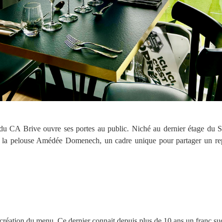
 du CA Brive ouvre ses portes au public. Niché au dernier étage du S
 la pelouse Amédée Domenech, un cadre unique pour partager un repas.
.
a création du menu. Ce dernier connait depuis plus de 10 ans un franc 