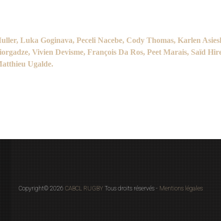
uller,
Luka Goginava, Peceli Nacebe, Cody Thomas,
Karlen Asies
iorgadze,
Vivien Devisme, François Da Ros, Peet Marais,
Saïd Hir
atthieu Ugalde.
Copyright© 2026
CABCL RUGBY
Tous droits réservés -
Mentions légales