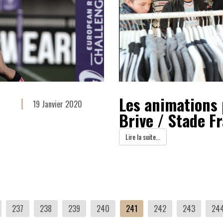
Les animations
19 Janvier 2020
Brive / Stade F
Lire la suite...
237
238
239
240
241
242
243
24