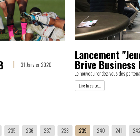
Lancement "Jeud
Brive Business 
B
31 Janvier 2020
Le nouveau rendez-vous des partena
Lire la suite...
235
236
237
238
239
240
241
24