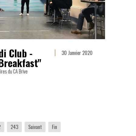
i Club -
30 Janvier 2020
Breakfast"
ires du CA Brive
2
243
Suivant
Fin