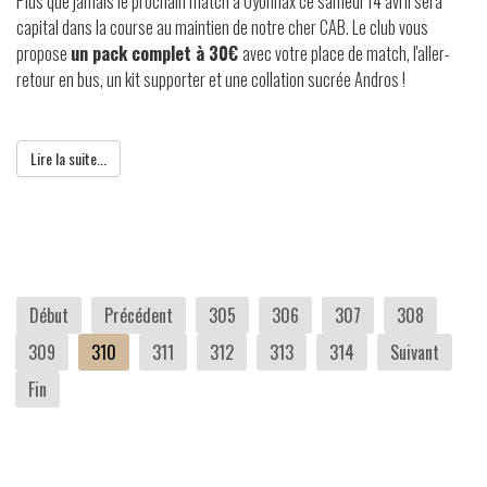
Plus que jamais le prochain match à Oyonnax ce samedi 14 avril sera
capital dans la course au maintien de notre cher CAB. Le club vous
propose
un pack complet à 30€
avec votre place de match, l'aller-
retour en bus, un kit supporter et une collation sucrée Andros !
Lire la suite...
Début
Précédent
305
306
307
308
309
310
311
312
313
314
Suivant
Fin