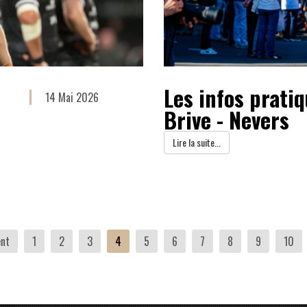
Les infos prati
14 Mai 2026
Brive - Nevers
Lire la suite...
nt
1
2
3
4
5
6
7
8
9
10